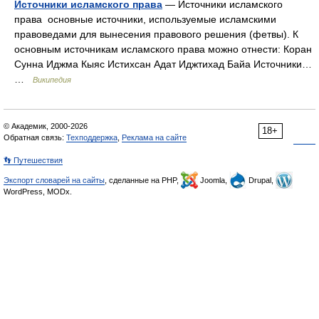
Источники исламского права
— Источники исламского
права основные источники, используемые исламскими
правоведами для вынесения правового решения (фетвы). К
основным источникам исламского права можно отнести: Коран
Сунна Иджма Кыяс Истихсан Адат Иджтихад Байа Источники…
…
Википедия
© Академик, 2000-2026
18+
Обратная связь:
Техподдержка
,
Реклама на сайте
👣 Путешествия
Экспорт словарей на сайты
, сделанные на PHP,
Joomla,
Drupal,
WordPress, MODx.