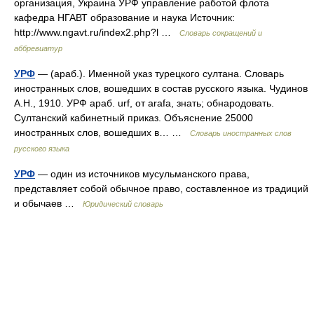
организация, Украина УРФ управление работой флота
кафедра НГАВТ образование и наука Источник:
http://www.ngavt.ru/index2.php?l …
Словарь сокращений и
аббревиатур
УРФ
— (араб.). Именной указ турецкого султана. Словарь
иностранных слов, вошедших в состав русского языка. Чудинов
А.Н., 1910. УРФ араб. urf, от arafa, знать; обнародовать.
Султанский кабинетный приказ. Объяснение 25000
иностранных слов, вошедших в… …
Словарь иностранных слов
русского языка
УРФ
— один из источников мусульманского права,
представляет собой обычное право, составленное из традиций
и обычаев …
Юридический словарь