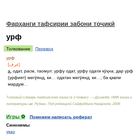
Фарҳанги тафсирии забони тоҷикӣ
урф
Толкование
Перевод
урф
[عرف]
а.
одат, расм, таомул: урфу одат, урфу одати кӯҳна; дар урф
(урфият) мегӯянд, ки… одатан мегӯянд, ки…; ба қавли
мардум…
Толковый словарь таджикского языка (в 2 томах). — Душанбе, НИИ языка и
литературы им. Рудаки
.
Под редакцией Сайфиддина Назарзода
.
2008
.
Игры ⚽
Поможем написать реферат
Синонимы
:
указ