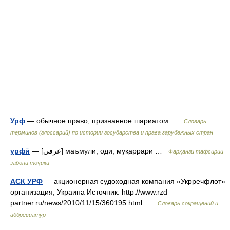
Урф
— обычное право, признанное шариатом …
Словарь
терминов (глоссарий) по истории государства и права зарубежных стран
урфӣ
— [عرفي] маъмулӣ, одӣ, муқаррарӣ …
Фарҳанги тафсирии
забони тоҷикӣ
АСК УРФ
— акционерная судоходная компания «Укрречфлот»
организация, Украина Источник: http://www.rzd
partner.ru/news/2010/11/15/360195.html …
Словарь сокращений и
аббревиатур