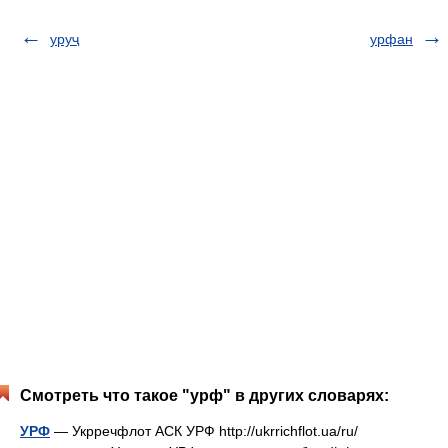
уруҷ
урфан
Смотреть что такое "урф" в других словарях:
УРФ
— Укрречфлот АСК УРФ http://ukrrichflot.ua/​ru/​